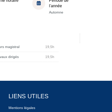
me horaire
Période de
l'année
Automne
rs magistral
19,5h
vaux dirigés
19,5h
LIENS UTILES
Mentions légales