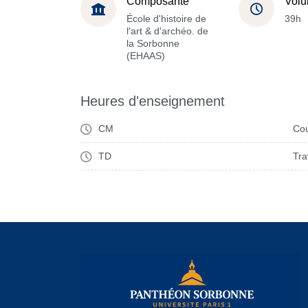
Composante
Volu
École d'histoire de
39h
l'art & d'archéo. de
la Sorbonne
(EHAAS)
Heures d'enseignement
CM
Cou
TD
Tra