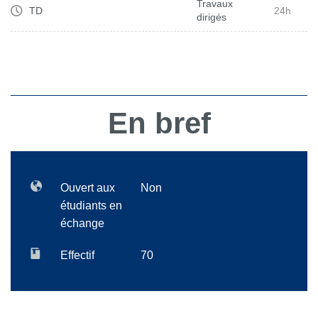
Travaux
TD
24h
dirigés
En bref
Ouvert aux
Non
étudiants en
échange
Effectif
70