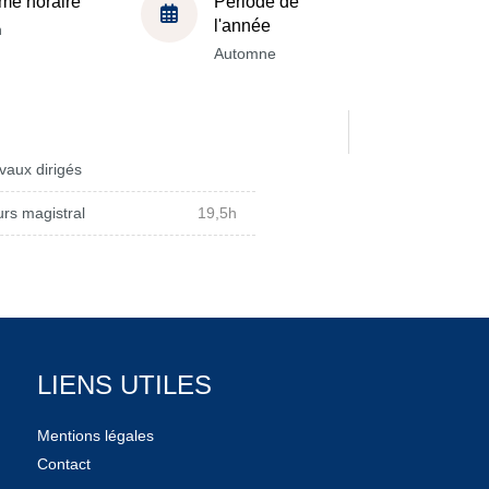
me horaire
Période de
l'année
h
Automne
vaux dirigés
rs magistral
19,5h
LIENS UTILES
Mentions légales
Contact