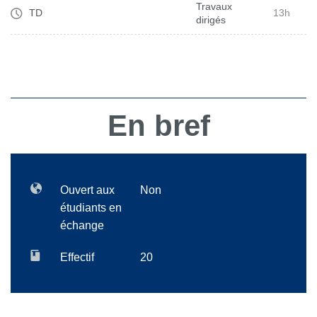
Travaux
TD
13h
dirigés
En bref
Ouvert aux
Non
étudiants en
échange
Effectif
20