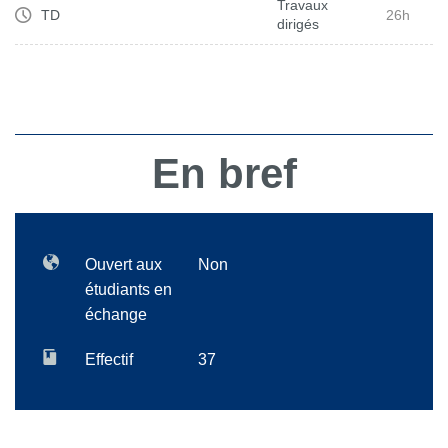
Travaux
TD
26h
dirigés
En bref
Ouvert aux
Non
étudiants en
échange
Effectif
37