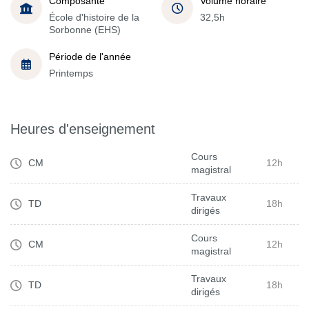
Composante
Volume horaire
École d'histoire de la
32,5h
Sorbonne (EHS)
Période de l'année
Printemps
Heures d'enseignement
Cours
CM
12h
magistral
Travaux
TD
18h
dirigés
Cours
CM
12h
magistral
Travaux
TD
18h
dirigés