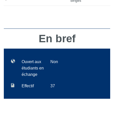
dirigés
En bref
Ouvert aux
Non
étudiants en
échange
Effectif
37