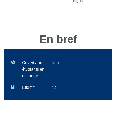
dirigés
En bref
Ouvert aux
Non
étudiants en
échange
Effectif
42