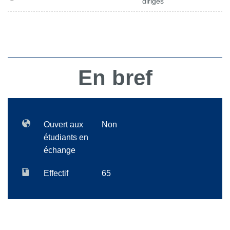
dirigés
En bref
Ouvert aux
Non
étudiants en
échange
Effectif
65