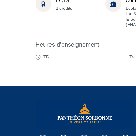
ECTS
Com
2 crédits
École
l'art
la S
(EHA
Heures d'enseignement
TD
Tra