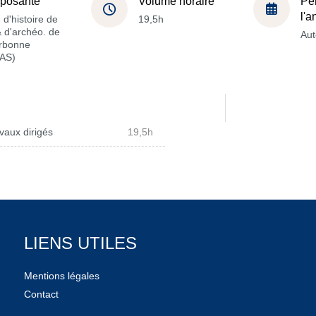
posante
Volume horaire
Pé
l'
 d'histoire de
19,5h
 & d'archéo. de
Au
orbonne
AS)
vaux dirigés
19,5h
LIENS UTILES
Mentions légales
Contact