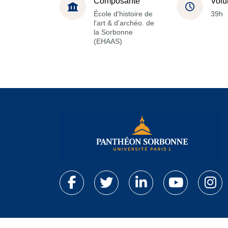
Composante
Volu
École d'histoire de
39h
l'art & d'archéo. de
la Sorbonne
(EHAAS)