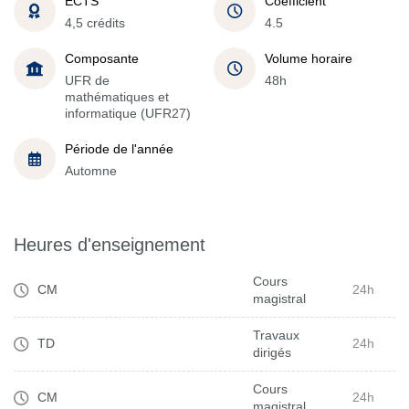
ECTS
Coefficient
4,5 crédits
4.5
Composante
Volume horaire
UFR de
48h
mathématiques et
informatique (UFR27)
Période de l'année
Automne
Heures d'enseignement
Cours
CM
24h
magistral
Travaux
TD
24h
dirigés
Cours
CM
24h
magistral