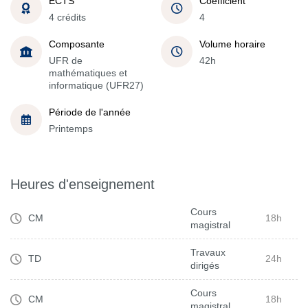
ECTS
Coefficient
4 crédits
4
Composante
Volume horaire
UFR de
42h
mathématiques et
informatique (UFR27)
Période de l'année
Printemps
Heures d'enseignement
Cours
CM
18h
magistral
Travaux
TD
24h
dirigés
Cours
CM
18h
magistral