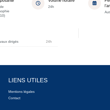
posante
Volume horaire
Pé
l'
de
24h
sophie
Au
10)
vaux dirigés
24h
LIENS UTILES
Mentions légales
Contact