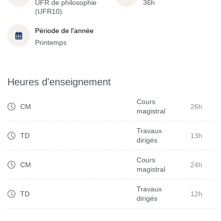
UFR de philosophie
36h
(UFR10)
Période de l'année
Printemps
Heures d'enseignement
Cours
CM
26h
magistral
Travaux
TD
13h
dirigés
Cours
CM
24h
magistral
Travaux
TD
12h
dirigés