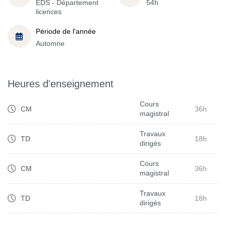
EDS - Département
54h
licences
Période de l'année
Automne
Heures d'enseignement
Cours
CM
36h
magistral
Travaux
TD
18h
dirigés
Cours
CM
36h
magistral
Travaux
TD
18h
dirigés