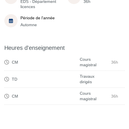
EDS - Département
36h
licences
Période de l'année
Automne
Heures d'enseignement
Cours
CM
36h
magistral
Travaux
TD
dirigés
Cours
CM
36h
magistral