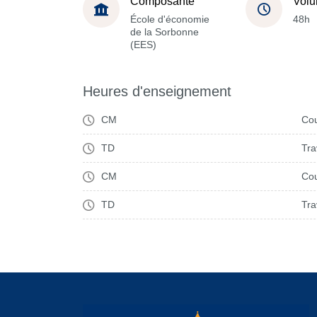
Composante
Volu
École d'économie
48h
de la Sorbonne
(EES)
Heures d'enseignement
CM
Cou
TD
Tra
CM
Cou
TD
Tra