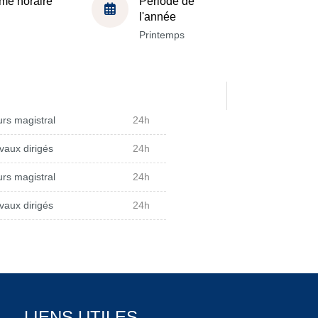
me horaire
Période de
l'année
Printemps
rs magistral
24h
vaux dirigés
24h
rs magistral
24h
vaux dirigés
24h
LIENS UTILES