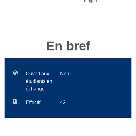
dirigés
En bref
Ouvert aux
Non
étudiants en
échange
Effectif
42