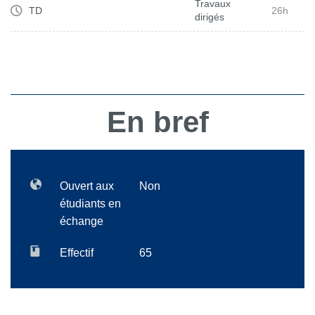
Travaux
TD
26h
dirigés
En bref
Ouvert aux
Non
étudiants en
échange
Effectif
65