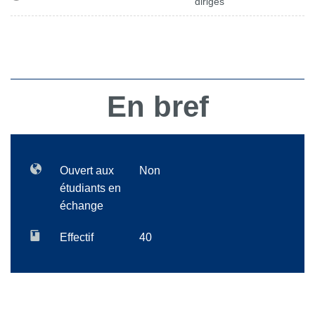
dirigés
En bref
Ouvert aux
Non
étudiants en
échange
Effectif
40