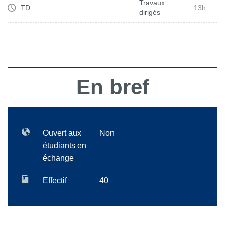
Travaux
TD
13h
dirigés
En bref
Ouvert aux
Non
étudiants en
échange
Effectif
40