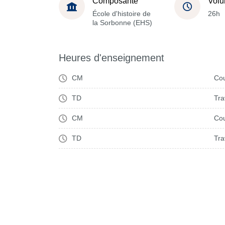
Composante
Volu
École d'histoire de
26h
la Sorbonne (EHS)
Heures d'enseignement
CM
Cou
TD
Tra
CM
Cou
TD
Tra