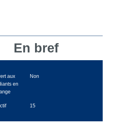
En bref
ert aux
Non
diants en
ange
ctif
15