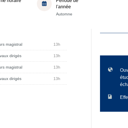
me horaire
Période de
l'année
Automne
rs magistral
13h
vaux dirigés
13h
rs magistral
13h
Ouv
étu
vaux dirigés
13h
éch
Effe