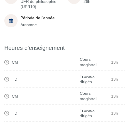
UFR de philosophie
26h
(UFR10)
Période de l'année
Automne
Heures d'enseignement
Cours
CM
13h
magistral
Travaux
TD
13h
dirigés
Cours
CM
13h
magistral
Travaux
TD
13h
dirigés