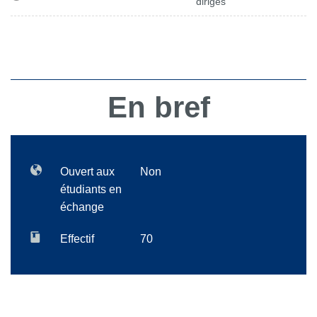
dirigés
En bref
Ouvert aux
Non
étudiants en
échange
Effectif
70