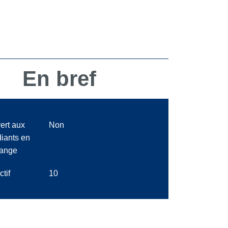
En bref
ert aux
Non
diants en
ange
ctif
10