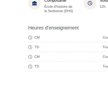
Composante
Volu
École d'histoire de
12h
la Sorbonne (EHS)
Heures d'enseignement
CM
Cou
TD
Tra
CM
Cou
TD
Tra