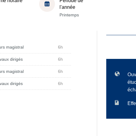
me horaire
Période de
l'année
Printemps
rs magistral
6h
vaux dirigés
6h
rs magistral
6h
Ouv
étu
vaux dirigés
6h
éch
Effe