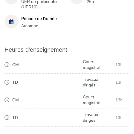
UFR de philosophie
26h
(UFR10)
Période de l'année
Automne
Heures d'enseignement
Cours
CM
13h
magistral
Travaux
TD
13h
dirigés
Cours
CM
13h
magistral
Travaux
TD
13h
dirigés