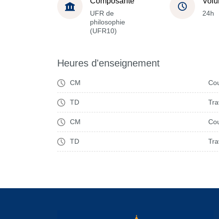
Composante
Volu
UFR de
24h
philosophie
(UFR10)
Heures d'enseignement
CM
Cou
TD
Tra
CM
Cou
TD
Tra