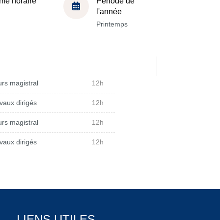
me horaire
Période de
l'année
Printemps
rs magistral
12h
vaux dirigés
12h
rs magistral
12h
vaux dirigés
12h
LIENS UTILES