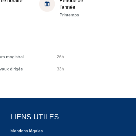
me horaire
Période de
l'année
h
Printemps
rs magistral
26h
vaux dirigés
33h
LIENS UTILES
Mentions légales