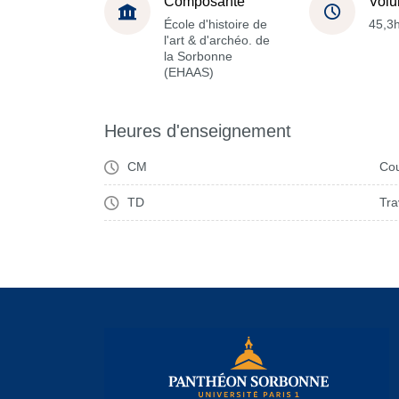
Composante
Volu
École d'histoire de
45,3
l'art & d'archéo. de
la Sorbonne
(EHAAS)
Heures d'enseignement
CM
Cou
TD
Tra