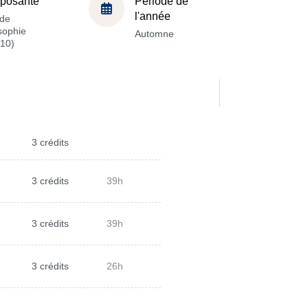
posante
Période de
l'année
de
sophie
Automne
10)
3 crédits
3 crédits
39h
3 crédits
39h
3 crédits
26h