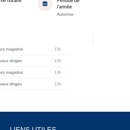
me horaire
Période de
l'année
Automne
rs magistral
13h
vaux dirigés
13h
rs magistral
13h
vaux dirigés
13h
LIENS UTILES