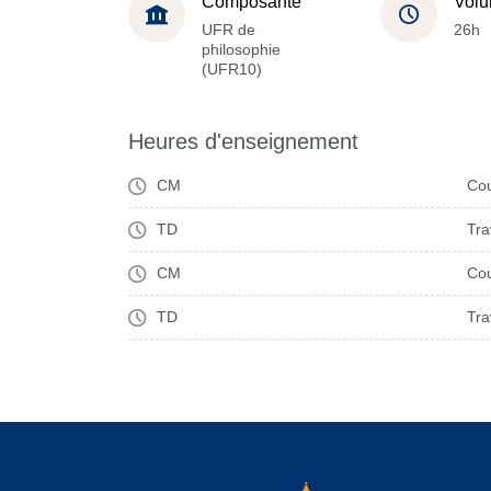
Composante
Volu
UFR de
26h
philosophie
(UFR10)
Heures d'enseignement
CM
Cou
TD
Tra
CM
Cou
TD
Tra