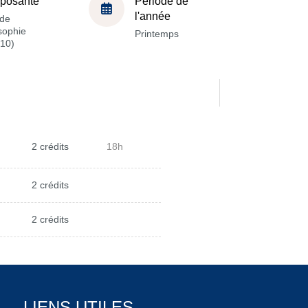
posante
Période de
l'année
de
sophie
Printemps
10)
2 crédits
18h
2 crédits
2 crédits
LIENS UTILES