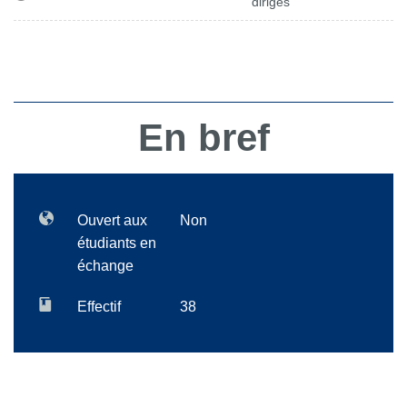
dirigés
En bref
Ouvert aux
Non
étudiants en
échange
Effectif
38