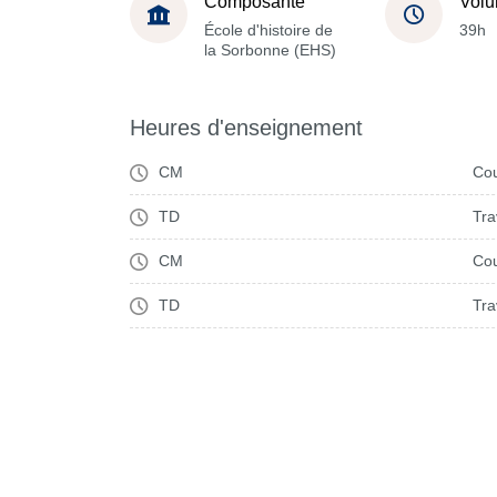
Composante
Volu
École d'histoire de
39h
la Sorbonne (EHS)
Heures d'enseignement
CM
Cou
TD
Tra
CM
Cou
TD
Tra