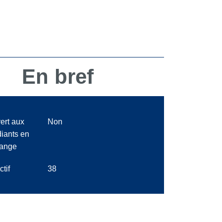
En bref
ert aux
Non
diants en
ange
ctif
38