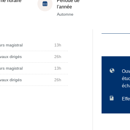
me horaire
Période de
l'année
Automne
rs magistral
13h
vaux dirigés
26h
rs magistral
13h
Ouv
étu
vaux dirigés
26h
éch
Effe