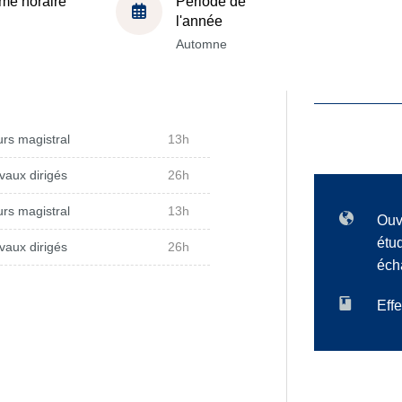
me horaire
Période de
l'année
Automne
rs magistral
13h
vaux dirigés
26h
rs magistral
13h
Ouv
étu
vaux dirigés
26h
éch
Effe