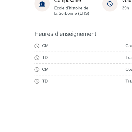
Composante
Volu
École d'histoire de
39h
la Sorbonne (EHS)
Heures d'enseignement
CM
Cou
TD
Tra
CM
Cou
TD
Tra