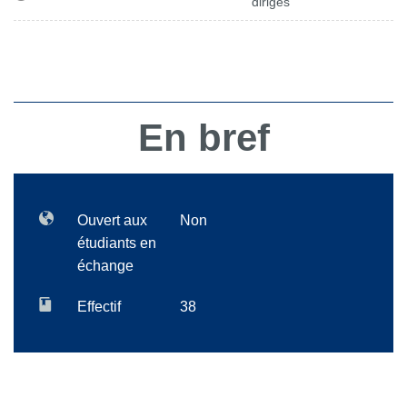
dirigés
En bref
Ouvert aux
Non
étudiants en
échange
Effectif
38