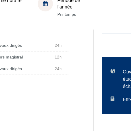
me horaire
Période de
l'année
Printemps
vaux dirigés
24h
rs magistral
12h
vaux dirigés
24h
Ouv
étu
éch
Effe