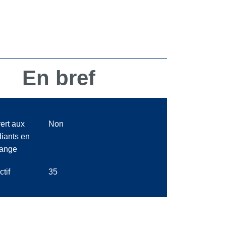
En bref
ert aux
Non
diants en
ange
ctif
35