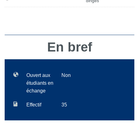
dirigés
En bref
Ouvert aux
Non
étudiants en
échange
Effectif
35