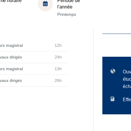
me horaire
Période de
l'année
Printemps
rs magistral
12h
vaux dirigés
24h
rs magistral
13h
Ouv
étu
vaux dirigés
26h
éch
Effe