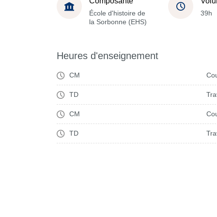
Composante
Volu
École d'histoire de
39h
la Sorbonne (EHS)
Heures d'enseignement
CM
Cou
TD
Tra
CM
Cou
TD
Tra