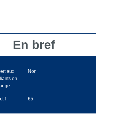
En bref
ert aux
Non
diants en
ange
ctif
65