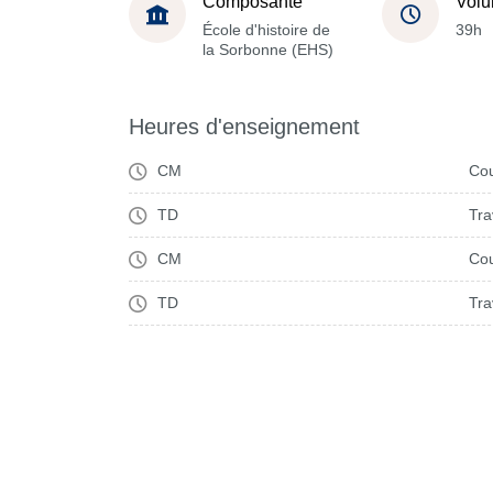
Composante
Volu
École d'histoire de
39h
la Sorbonne (EHS)
Heures d'enseignement
CM
Cou
TD
Tra
CM
Cou
TD
Tra