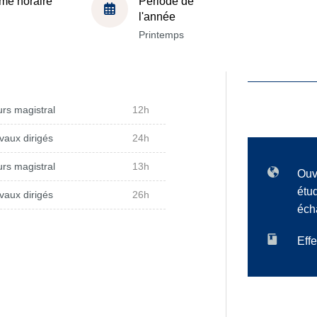
me horaire
Période de
l'année
Printemps
rs magistral
12h
vaux dirigés
24h
rs magistral
13h
Ouv
étu
vaux dirigés
26h
éch
Effe