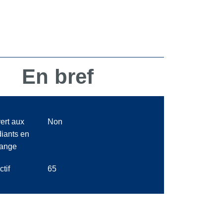
En bref
ert aux
Non
diants en
ange
ctif
65