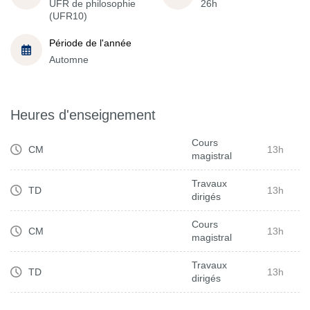
UFR de philosophie
26h
(UFR10)
Période de l'année
Automne
Heures d'enseignement
Cours
CM
13h
magistral
Travaux
TD
13h
dirigés
Cours
CM
13h
magistral
Travaux
TD
13h
dirigés