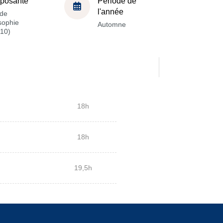
posante
Période de
l'année
de
sophie
Automne
10)
18h
18h
19,5h