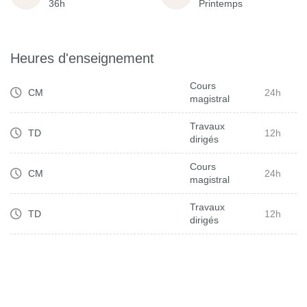
36h
Printemps
Heures d'enseignement
Cours
CM
24h
magistral
Travaux
TD
12h
dirigés
Cours
CM
24h
magistral
Travaux
TD
12h
dirigés