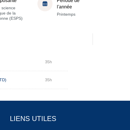
posante
Période de
l'année
 science
ique de la
Printemps
onne (ESPS)
35h
 TD)
35h
LIENS UTILES