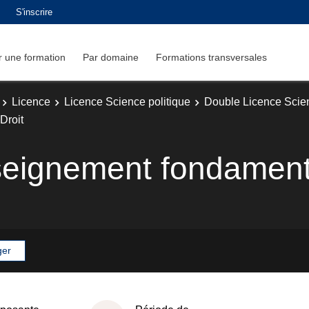
S'inscrire
 une formation
Par domaine
Formations transversales
Licence
Licence Science politique
Double Licence Scien
Droit
seignement fondamenta
ger