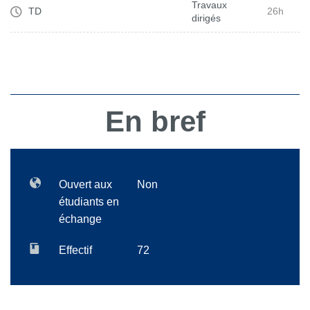
Travaux
TD
26h
dirigés
En bref
Ouvert aux
Non
étudiants en
échange
Effectif
72