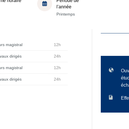
me horaire
Période de
l'année
Printemps
rs magistral
12h
vaux dirigés
24h
rs magistral
12h
Ouv
étu
vaux dirigés
24h
éch
Effe