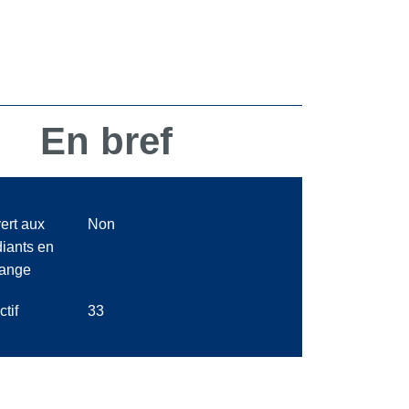
En bref
ert aux
Non
diants en
ange
ctif
33