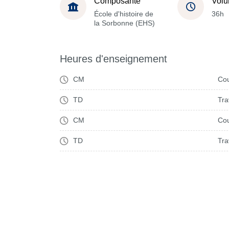
Composante
Volu
École d'histoire de
36h
la Sorbonne (EHS)
Heures d'enseignement
CM
Cou
TD
Tra
CM
Cou
TD
Tra