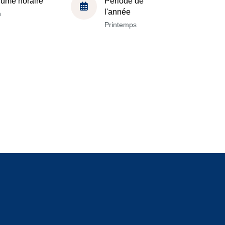
lume horaire
Période de
l'année
h
Printemps