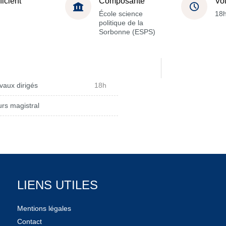
ficient
Composante
Vo
École science
18
politique de la
Sorbonne (ESPS)
vaux dirigés
18h
rs magistral
LIENS UTILES
Mentions légales
Contact