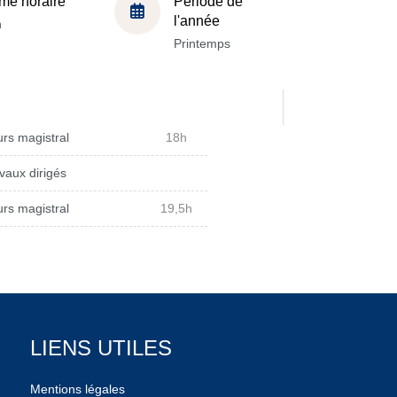
me horaire
Période de
l'année
h
Printemps
rs magistral
18h
vaux dirigés
rs magistral
19,5h
LIENS UTILES
Mentions légales