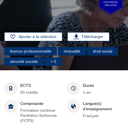
Ajouter à la sélection
Télécharger
licence professionnelle
mutualité
droit social
sécurité sociale
+ 5
ECTS
Durée
60 crédits
1 an
Composante
Langue(s)
d'enseignement
Formation continue
Panthéon-Sorbonne
Français
(FCPS)