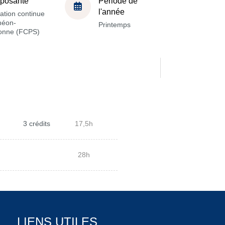
posante
Période de
l'année
ation continue
héon-
Printemps
onne (FCPS)
3 crédits
17,5h
28h
LIENS UTILES